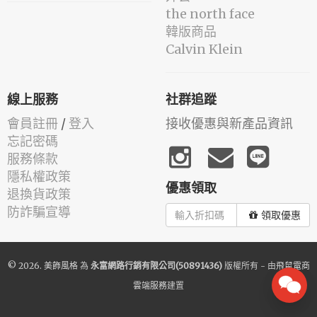
the north face
韓版商品
Calvin Klein
線上服務
社群追蹤
會員註冊
/
登入
接收優惠與新產品資訊
忘記密碼
服務條款
隱私權政策
優惠領取
退換貨政策
防詐騙宣導
領取優惠
© 2026.
美飾風格
為
永富網路行銷有限公司(50891436)
版權所有 - 由
飛鼠電商
雲端服務
建置