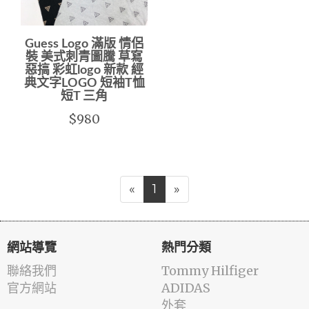
Guess Logo 滿版 情侶
裝 美式刺青圖騰 草寫
惡搞 彩虹logo 新款 經
典文字LOGO 短袖T恤
短T 三角
$980
«
1
»
網站導覽
熱門分類
聯絡我們
Tommy Hilfiger
官方網站
ADIDAS
外套