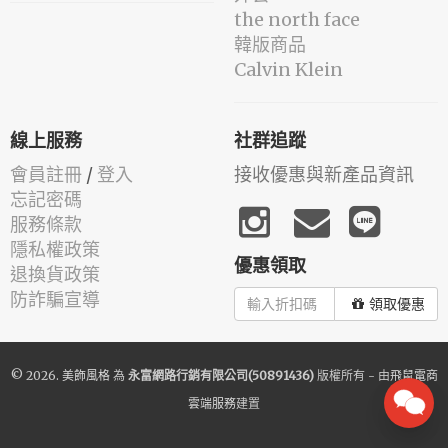
the north face
韓版商品
Calvin Klein
線上服務
社群追蹤
會員註冊
/
登入
接收優惠與新產品資訊
忘記密碼
服務條款
隱私權政策
優惠領取
退換貨政策
防詐騙宣導
領取優惠
© 2026.
美飾風格
為
永富網路行銷有限公司(50891436)
版權所有 - 由
飛鼠電商
雲端服務
建置