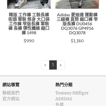
韓版 工作褲 工裝長褲
Adidas 愛迪達 運動褲
街頭 軍裝 修身 大口袋
三線褲 直筒 縮口褲 窄
工作褲 窄版長褲 軍裝
版長褲 DU0456
褲 長褲 彈性纖維 縮口
DQ3076 GP4916
褲 1498
DQ3078
$990
$1,180
«
1
»
網站導覽
熱門分類
聯絡我們
Tommy Hilfiger
官方網站
ADIDAS
外套