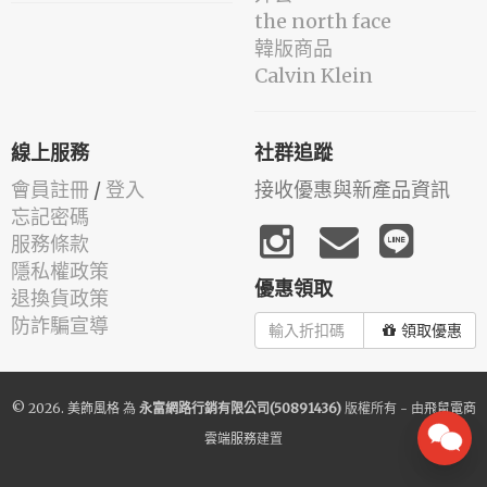
the north face
韓版商品
Calvin Klein
線上服務
社群追蹤
會員註冊
/
登入
接收優惠與新產品資訊
忘記密碼
服務條款
隱私權政策
優惠領取
退換貨政策
防詐騙宣導
領取優惠
© 2026.
美飾風格
為
永富網路行銷有限公司(50891436)
版權所有 - 由
飛鼠電商
雲端服務
建置