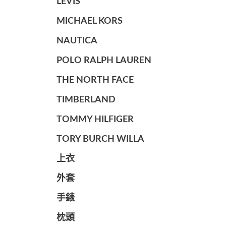
LEVIS
MICHAEL KORS
NAUTICA
POLO RALPH LAUREN
THE NORTH FACE
TIMBERLAND
TOMMY HILFIGER
TORY BURCH WILLA
上衣
外套
手錶
枕頭