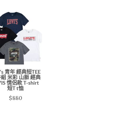
i's 青年 經典短TEE
組 米彩 山脈 經典
VIS 情侶款 T-shirt
短T t恤
$880