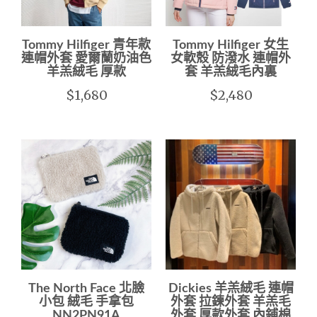
Tommy Hilfiger 青年款
Tommy Hilfiger 女生
連帽外套 愛爾蘭奶油色
女軟殼 防潑水 連帽外
羊羔絨毛 厚款
套 羊羔絨毛內裏
$1,680
$2,480
The North Face 北臉
Dickies 羊羔絨毛 連帽
小包 絨毛 手拿包
外套 拉鍊外套 羊羔毛
NN2PN91A
外套 厚款外套 內鋪棉