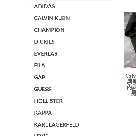
ADIDAS
CALVIN KLEIN
CHAMPION
DICKIES
EVERLAST
FILA
Cal
GAP
典電
內刷
GUESS
男
HOLLISTER
KAPPA
KARL LAGERFELD