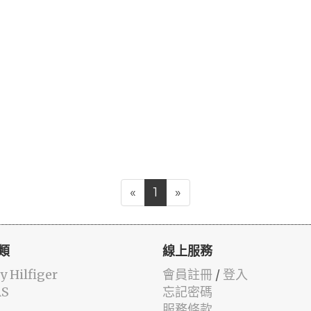
«
1
»
類
線上服務
 Hilfiger
會員註冊
/
登入
AS
忘記密碼
服務條款