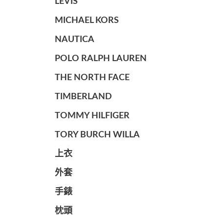
LEVIS
MICHAEL KORS
NAUTICA
POLO RALPH LAUREN
THE NORTH FACE
TIMBERLAND
TOMMY HILFIGER
TORY BURCH WILLA
上衣
外套
手錶
枕頭