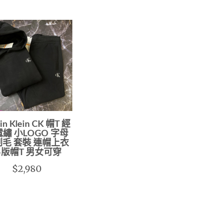
vin Klein CK 帽T 經
繡 小LOGO 字母
毛 套裝 連帽上衣
版帽T 男女可穿
$2,980