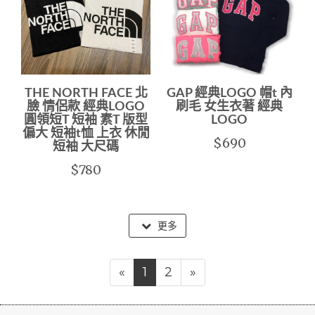
THE NORTH FACE 北
GAP 經典LOGO 帽t 內
臉 情侶款 經典LOGO
刷毛 女生衣著 經典
圓領短T 短袖 素T 版型
LOGO
偏大 短袖t恤 上衣 休閒
$690
短袖 大尺碼
$780
更多
«
1
2
»