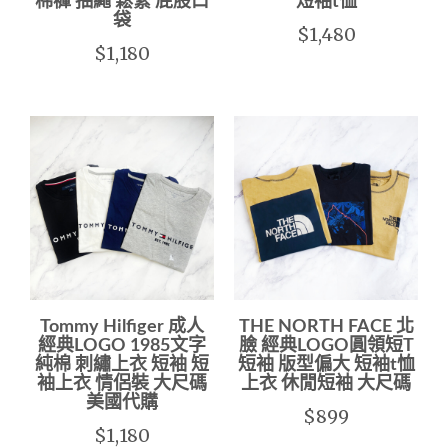
棉褲 抽繩 鬆緊 屁股口
短袖t恤
袋
$1,480
$1,180
Tommy Hilfiger 成人
THE NORTH FACE 北
經典LOGO 1985文字
臉 經典LOGO圓領短T
純棉 刺繡上衣 短袖 短
短袖 版型偏大 短袖t恤
袖上衣 情侶裝 大尺碼
上衣 休閒短袖 大尺碼
美國代購
$899
$1,180