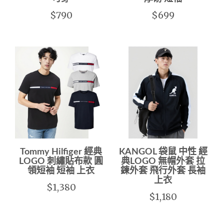
$790
$699
Tommy Hilfiger 經典
KANGOL 袋鼠 中性 經
LOGO 刺繡貼布款 圓
典LOGO 無帽外套 拉
領短袖 短袖 上衣
鍊外套 飛行外套 長袖
上衣
$1,380
$1,180