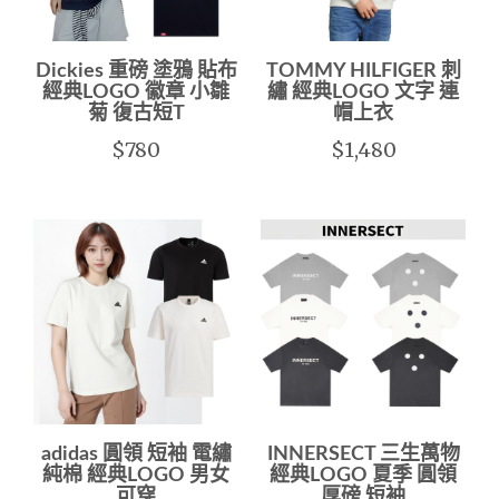
Dickies 重磅 塗鴉 貼布
TOMMY HILFIGER 刺
經典LOGO 徽章 小雛
繡 經典LOGO 文字 連
菊 復古短T
帽上衣
$780
$1,480
adidas 圓領 短袖 電繡
INNERSECT 三生萬物
純棉 經典LOGO 男女
經典LOGO 夏季 圓領
可穿
厚磅 短袖