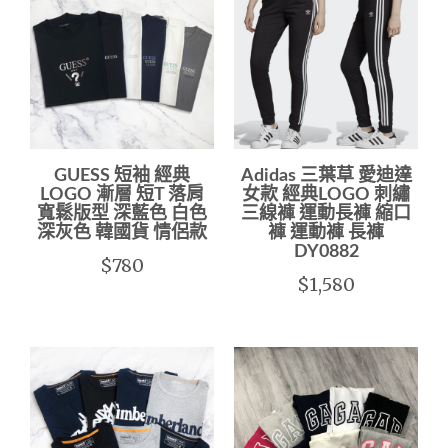
GUESS 短袖 經典
Adidas 三葉草 愛迪達
LOGO 漸層 短T 落肩
女款 經典LOGO 刺繡
寬鬆版型 深藍色 白色
三線褲 運動長褲 縮口
深灰色 韓國貨 情侶款
褲 運動褲 長褲
DY0882
$780
$1,580