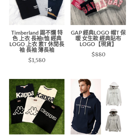
Timberland 踢不爛 特
GAP 經典LOGO 帽T 保
色 上衣 長袖t恤 經典
暖 女生款 經典貼布
LOGO 上衣 素T 休閒長
LOGO【現貨】
袖 長袖 薄長袖
$880
$1,580