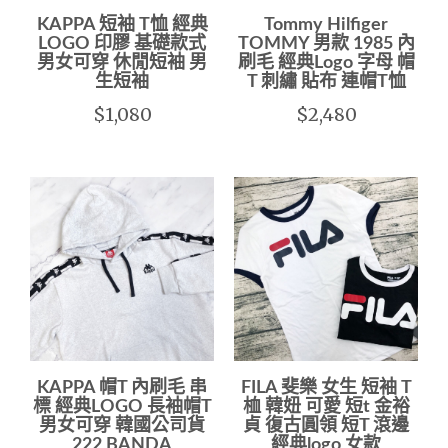
KAPPA 短袖 T恤 經典
Tommy Hilfiger
LOGO 印膠 基礎款式
TOMMY 男款 1985 內
男女可穿 休閒短袖 男
刷毛 經典Logo 字母 帽
生短袖
T 刺繡 貼布 連帽T恤
$1,080
$2,480
KAPPA 帽T 內刷毛 串
FILA 斐樂 女生 短袖 T
標 經典LOGO 長袖帽T
桖 韓妞 可愛 短t 金裕
男女可穿 韓國公司貨
貞 復古圓領 短T 滾邊
222 BANDA
經典logo 女款