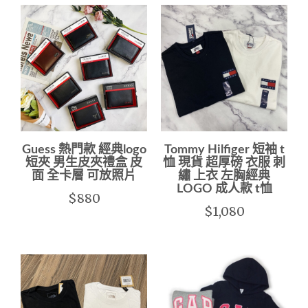
Guess 熱門款 經典logo
Tommy Hilfiger 短袖 t
短夾 男生皮夾禮盒 皮
恤 現貨 超厚磅 衣服 刺
面 全卡層 可放照片
繡 上衣 左胸經典
LOGO 成人款 t恤
$880
$1,080