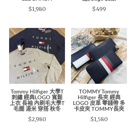
$1,980
$499
Tommy Hilfiger 大學T
TOMMY Tommy
刺繡 經典LOGO 寬鬆
Hilfiger 長夾 經典
上衣 長袖 內刷毛大學T
LOGO 皮革 零錢帶 多
毛圈 湯米 穿搭 秋冬
卡皮夾 TOMMY長夾
$2,980
$1,580