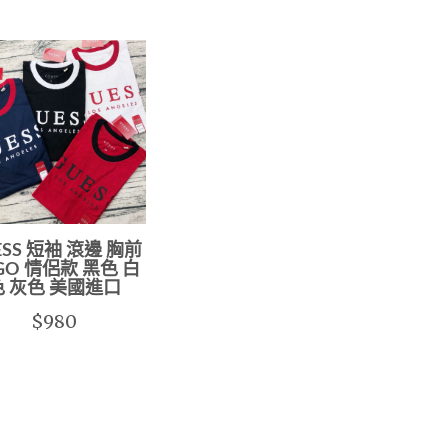
ESS 短袖 滾邊 胸前
GO 情侶款 黑色 白
色 灰色 美國進口
$980