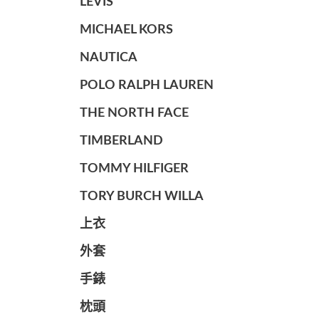
LEVIS
MICHAEL KORS
NAUTICA
POLO RALPH LAUREN
THE NORTH FACE
TIMBERLAND
TOMMY HILFIGER
TORY BURCH WILLA
上衣
外套
手錶
枕頭