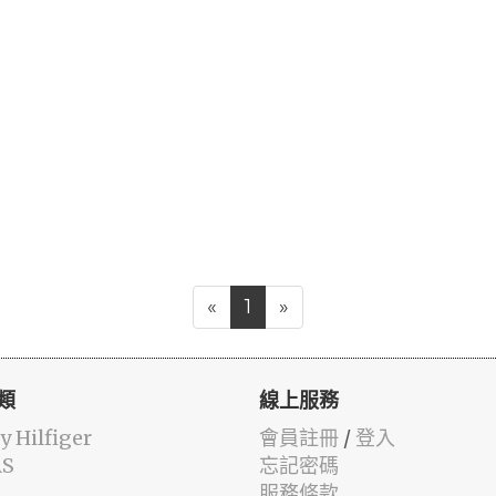
«
1
»
類
線上服務
 Hilfiger
會員註冊
/
登入
AS
忘記密碼
服務條款