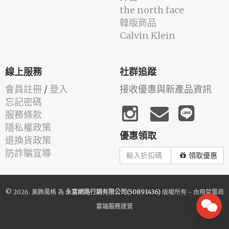
the north face
韓版商品
Calvin Klein
線上服務
社群追蹤
會員註冊
/
登入
接收優惠與新產品資訊
忘記密碼
服務條款
隱私權政策
優惠領取
退換貨政策
防詐騙宣導
領取優惠
© 2026.
美飾風格
為
永富網路行銷有限公司(50891436)
版權所有 - 由
飛鼠電商
雲端服務
建置