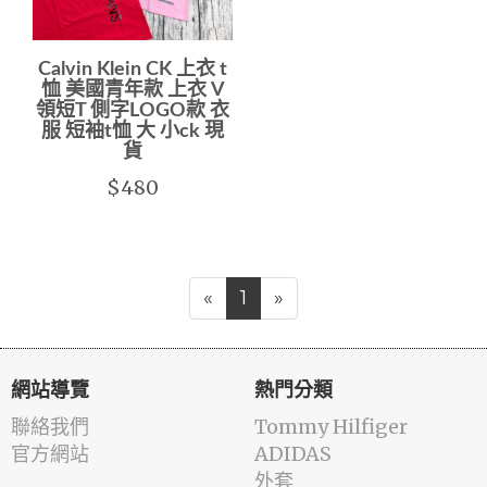
Calvin Klein CK 上衣 t
恤 美國青年款 上衣 V
領短T 側字LOGO款 衣
服 短袖t恤 大 小ck 現
貨
$480
«
1
»
網站導覽
熱門分類
聯絡我們
Tommy Hilfiger
官方網站
ADIDAS
外套