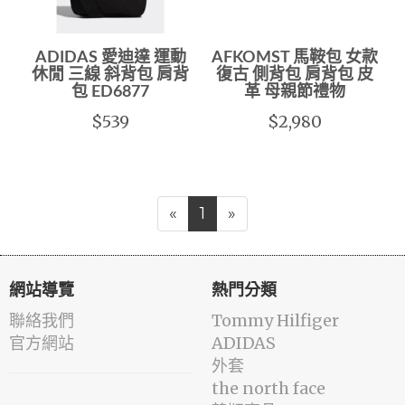
ADIDAS 愛迪達 運動
AFKOMST 馬鞍包 女款
休閒 三線 斜背包 肩背
復古 側背包 肩背包 皮
包 ED6877
革 母親節禮物
$539
$2,980
«
1
»
網站導覽
熱門分類
聯絡我們
Tommy Hilfiger
官方網站
ADIDAS
外套
the north face