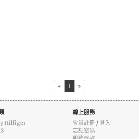
«
1
»
類
線上服務
 Hilfiger
會員註冊
/
登入
AS
忘記密碼
服務條款