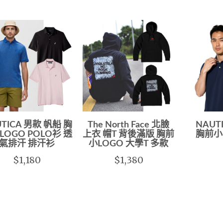
TICA 男款 帆船 胸
The North Face 北臉
NAUT
LOGO POLO衫 透
上衣 帽T 背後滿版 胸前
胸前小
氣排汗 排汗衫
小LOGO 大學T 多款
$1,180
$1,380