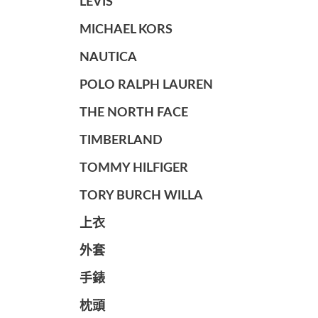
LEVIS
MICHAEL KORS
NAUTICA
POLO RALPH LAUREN
THE NORTH FACE
TIMBERLAND
TOMMY HILFIGER
TORY BURCH WILLA
上衣
外套
手錶
枕頭