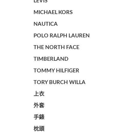
LEVIS
MICHAEL KORS
NAUTICA
POLO RALPH LAUREN
THE NORTH FACE
TIMBERLAND
TOMMY HILFIGER
TORY BURCH WILLA
上衣
外套
手錶
枕頭