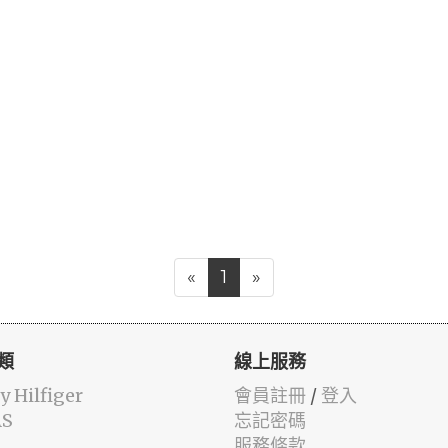
«
1
»
類
線上服務
 Hilfiger
會員註冊
/
登入
AS
忘記密碼
服務條款