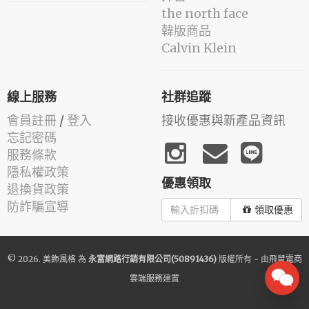
the north face
韓版商品
Calvin Klein
線上服務
社群追蹤
會員註冊
/
登入
接收優惠與新產品資訊
忘記密碼
服務條款
隱私權政策
優惠領取
退換貨政策
防詐騙宣導
領取優惠
© 2026.
美飾風格
為
永富網路行銷有限公司(50891436)
版權所有 - 由
飛鼠電商
雲端服務
建置