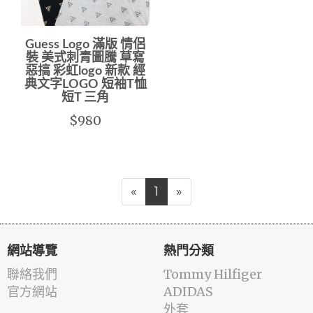
Guess Logo 滿版 情侶
裝 美式刺青圖騰 草寫
惡搞 彩虹logo 新款 經
典文字LOGO 短袖T恤
短T 三角
$980
«
1
»
網站導覽
熱門分類
聯絡我們
Tommy Hilfiger
官方網站
ADIDAS
外套