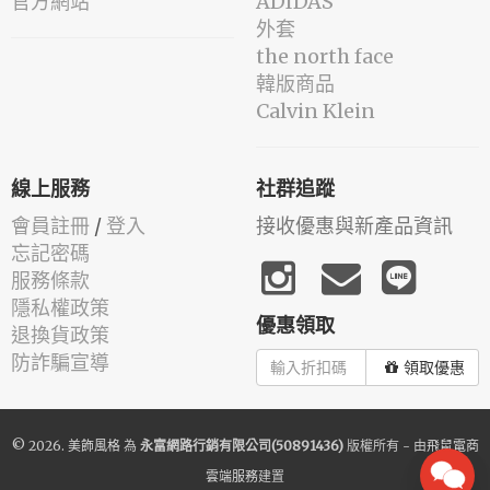
官方網站
ADIDAS
外套
the north face
韓版商品
Calvin Klein
線上服務
社群追蹤
會員註冊
/
登入
接收優惠與新產品資訊
忘記密碼
服務條款
隱私權政策
優惠領取
退換貨政策
防詐騙宣導
領取優惠
© 2026.
美飾風格
為
永富網路行銷有限公司(50891436)
版權所有 - 由
飛鼠電商
雲端服務
建置