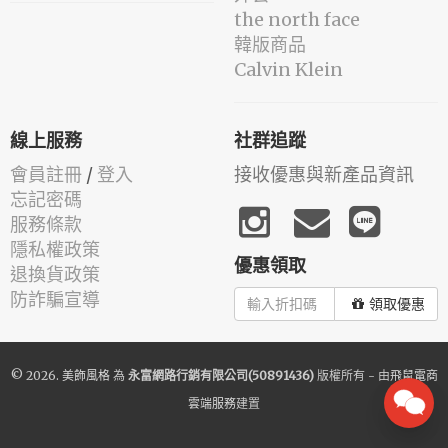
the north face
韓版商品
Calvin Klein
線上服務
社群追蹤
會員註冊
/
登入
接收優惠與新產品資訊
忘記密碼
服務條款
隱私權政策
優惠領取
退換貨政策
防詐騙宣導
領取優惠
© 2026.
美飾風格
為
永富網路行銷有限公司(50891436)
版權所有 - 由
飛鼠電商
雲端服務
建置