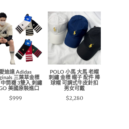
愛迪達 Adidas
POLO 小馬 大馬 老帽
iginals 三葉草金標
刺繡 金標 帽子 配件 棒
 中筒襪 3雙入 刺繡
球帽 可調式牛皮針扣
OGO 美國原裝進口
男女可戴
$999
$2,280