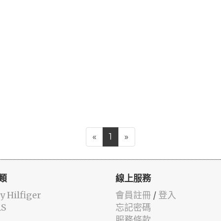
«
1
»
類
線上服務
 Hilfiger
會員註冊
/
登入
AS
忘記密碼
服務條款