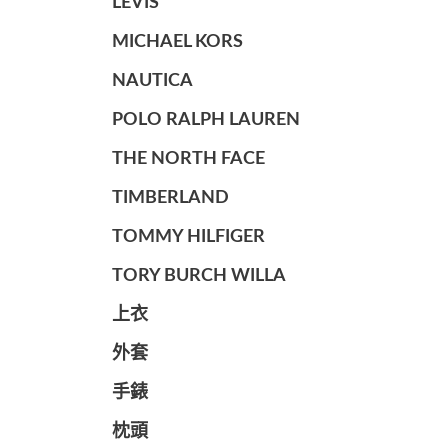
LEVIS
MICHAEL KORS
NAUTICA
POLO RALPH LAUREN
THE NORTH FACE
TIMBERLAND
TOMMY HILFIGER
TORY BURCH WILLA
上衣
外套
手錶
枕頭