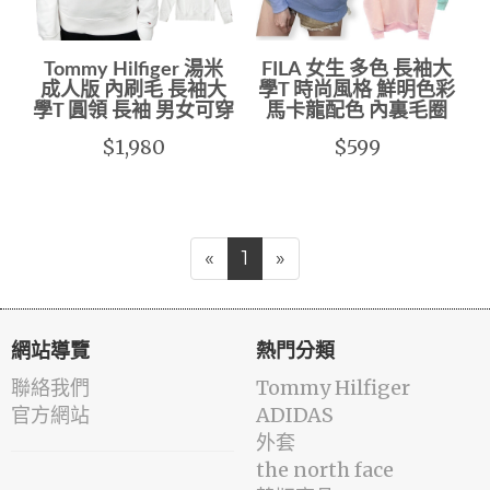
Tommy Hilfiger 湯米
FILA 女生 多色 長袖大
成人版 內刷毛 長袖大
學T 時尚風格 鮮明色彩
學T 圓領 長袖 男女可穿
馬卡龍配色 內裏毛圈
$1,980
$599
«
1
»
網站導覽
熱門分類
聯絡我們
Tommy Hilfiger
官方網站
ADIDAS
外套
the north face