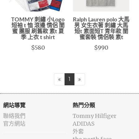
TOMMY 刺繡 小Logo
Ralph Lauren polo 大馬
短袖 t 恤 滾邊 情侶 閨
男 女生衣著 刺繡 大馬
蜜 團服 刷舊款 素t 夏
短t 素面短T 青年款 閨
季 上衣 t shirt
蜜套裝 情侶裝 素t
$580
$990
«
1
»
網站導覽
熱門分類
聯絡我們
Tommy Hilfiger
官方網站
ADIDAS
外套