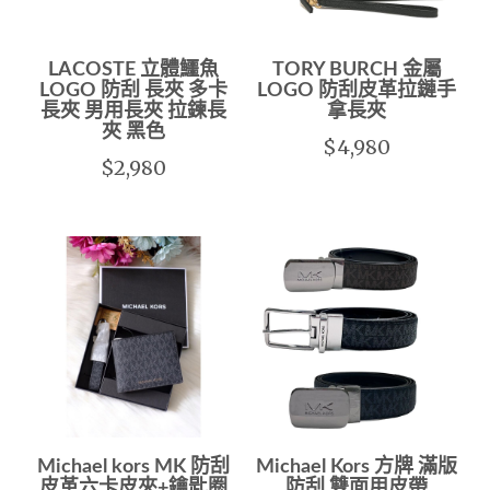
LACOSTE 立體鱷魚
TORY BURCH 金屬
LOGO 防刮 長夾 多卡
LOGO 防刮皮革拉鏈手
長夾 男用長夾 拉鍊長
拿長夾
夾 黑色
$4,980
$2,980
Michael kors MK 防刮
Michael Kors 方牌 滿版
皮革六卡皮夾+鑰匙圈
防刮 雙面用皮帶