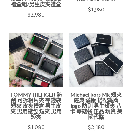
禮盒組/男生皮夾禮盒
$1,980
$2,980
TOMMY HILFIGER 防
Michael kors Mk 短夾
刮 可拆相片夾 零錢袋
經典 滿版 搭配鐵牌
短夾 皮夾禮盒 男生皮
logo 防刮 男生短夾 八
夾 男用錢包 短夾 男用
卡 零錢袋 正品 現貨 美
短夾
國代購
$1,080
$2,180