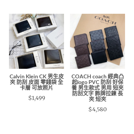
Calvin Klein CK 男生皮
COACH coach 經典凸
夾 防刮 皮面 零錢袋 全
起logo PVC 防刮 好保
卡層 可放照片
養 男生款式 男用 短夾
防刮文字 飾牌拉鍊 長
$1,499
夾 短夾
$4,580