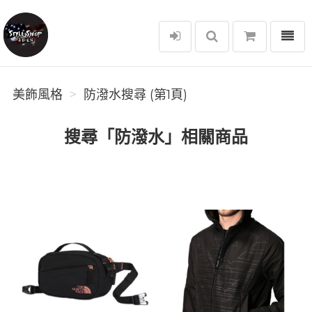
選單
美飾風格
美飾風格
防潑水搜尋 (第1頁)
搜尋「防潑水」相關商品