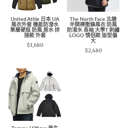
United Athle 日本 UA
The North Face 北臉
風衣外套 機能防潑水
半開襟衝鋒風衣 防風
單層硬挺 防風 房水 拼
防潑水 長袖 大學T 刺繡
接款 外套
LOGO 情侶款 版型偏
大
$1,680
$2,480