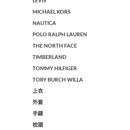
LEVIS
MICHAEL KORS
NAUTICA
POLO RALPH LAUREN
THE NORTH FACE
TIMBERLAND
TOMMY HILFIGER
TORY BURCH WILLA
上衣
外套
手錶
枕頭