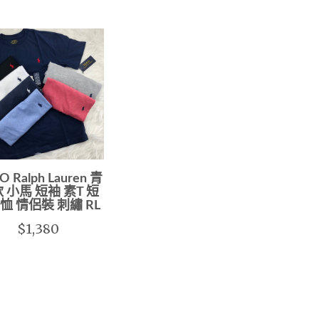
O Ralph Lauren 青
 小馬 短袖 素T 短
t 恤 情侶裝 刺繡 RL
$1,380