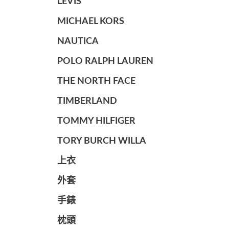
LEVIS
MICHAEL KORS
NAUTICA
POLO RALPH LAUREN
THE NORTH FACE
TIMBERLAND
TOMMY HILFIGER
TORY BURCH WILLA
上衣
外套
手錶
枕頭