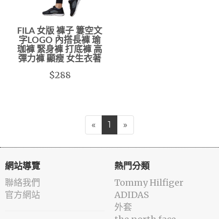
FILA 女版 褲子 簍空文
字LOGO 內搭長褲 瑜
珈褲 緊身褲 打底褲 高
彈力褲 顯瘦 女生衣著
$288
«
1
»
網站導覽
熱門分類
聯絡我們
Tommy Hilfiger
官方網站
ADIDAS
外套