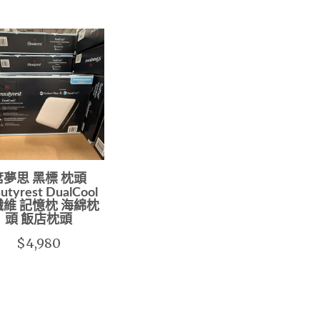
席夢思 黑標 枕頭
utyrest DualCool
維 記憶枕 海綿枕
頭 飯店枕頭
$4,980