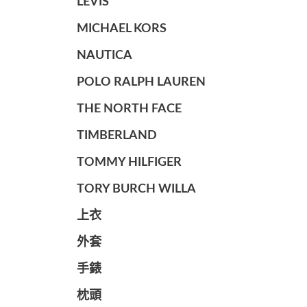
LEVIS
MICHAEL KORS
NAUTICA
POLO RALPH LAUREN
THE NORTH FACE
TIMBERLAND
TOMMY HILFIGER
TORY BURCH WILLA
上衣
外套
手錶
枕頭