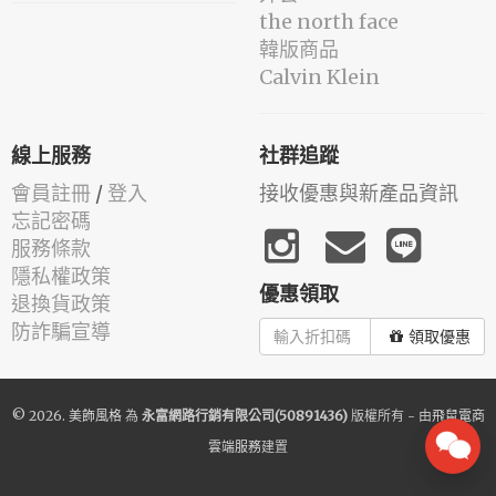
the north face
韓版商品
Calvin Klein
線上服務
社群追蹤
會員註冊
/
登入
接收優惠與新產品資訊
忘記密碼
服務條款
隱私權政策
優惠領取
退換貨政策
防詐騙宣導
領取優惠
© 2026.
美飾風格
為
永富網路行銷有限公司(50891436)
版權所有 - 由
飛鼠電商
雲端服務
建置