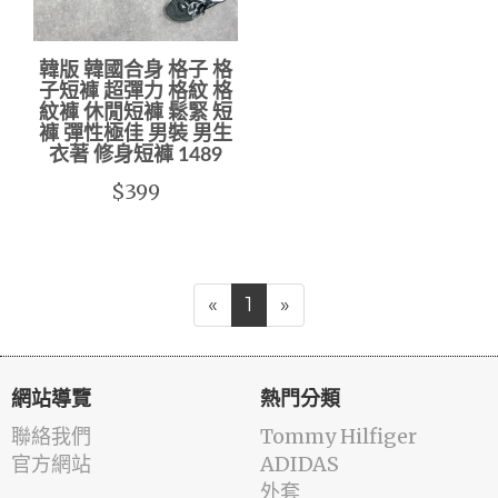
韓版 韓國合身 格子 格
子短褲 超彈力 格紋 格
紋褲 休閒短褲 鬆緊 短
褲 彈性極佳 男裝 男生
衣著 修身短褲 1489
$399
«
1
»
網站導覽
熱門分類
聯絡我們
Tommy Hilfiger
官方網站
ADIDAS
外套