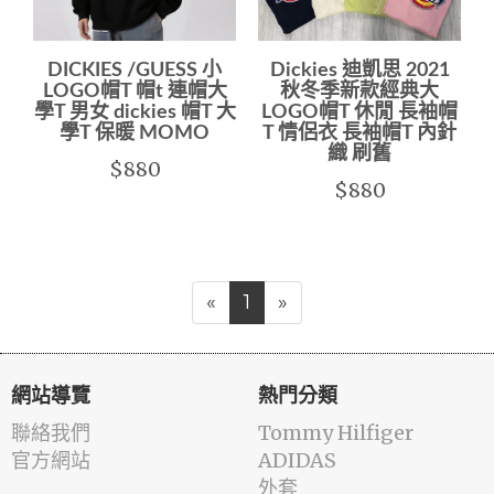
DICKIES /GUESS 小
Dickies 迪凱思 2021
LOGO帽T 帽t 連帽大
秋冬季新款經典大
學T 男女 dickies 帽T 大
LOGO帽T 休閒 長袖帽
學T 保暖 MOMO
T 情侶衣 長袖帽T 內針
織 刷舊
$880
$880
«
1
»
網站導覽
熱門分類
聯絡我們
Tommy Hilfiger
官方網站
ADIDAS
外套