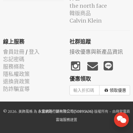
the north face
韓版商品
Calvin Klein
線上服務
社群追蹤
會員註冊
/
登入
接收優惠與新產品資訊
忘記密碼
服務條款
隱私權政策
優惠領取
退換貨政策
防詐騙宣導
領取優惠
© 2026.
美飾風格
為
永富網路行銷有限公司(50891436)
版權所有 - 由
飛鼠電商
雲端服務
建置