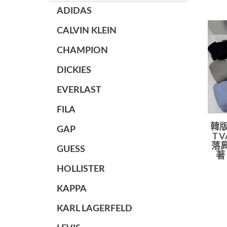
ADIDAS
CALVIN KLEIN
CHAMPION
DICKIES
EVERLAST
FILA
韓版
GAP
T 
落肩
GUESS
著
HOLLISTER
KAPPA
KARL LAGERFELD