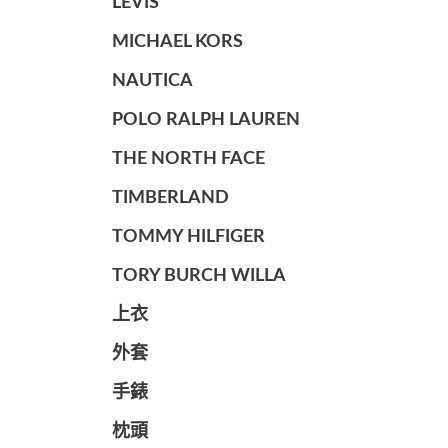
LEVIS
MICHAEL KORS
NAUTICA
POLO RALPH LAUREN
THE NORTH FACE
TIMBERLAND
TOMMY HILFIGER
TORY BURCH WILLA
上衣
外套
手錶
枕頭