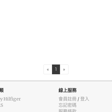
«
1
»
類
線上服務
 Hilfiger
會員註冊
/
登入
AS
忘記密碼
服務條款