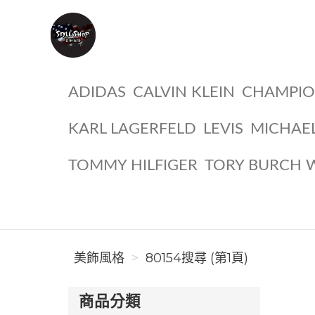
美飾風格
ADIDAS
CALVIN KLEIN
CHAMPI
KARL LAGERFELD
LEVIS
MICHAE
TOMMY HILFIGER
TORY BURCH 
美飾風格
80154搜尋 (第1頁)
商品分類