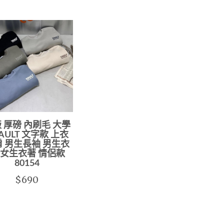
 厚磅 內刷毛 大學
VAULT 文字款 上衣
 男生長袖 男生衣
 女生衣著 情侶款
80154
$690