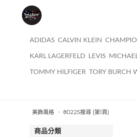
美飾風格
ADIDAS
CALVIN KLEIN
CHAMPI
KARL LAGERFELD
LEVIS
MICHAE
TOMMY HILFIGER
TORY BURCH 
美飾風格
80225搜尋 (第1頁)
商品分類