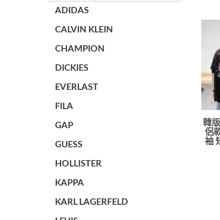
ADIDAS
CALVIN KLEIN
CHAMPION
DICKIES
EVERLAST
FILA
韓版
GAP
侶款
袖 
GUESS
HOLLISTER
KAPPA
KARL LAGERFELD