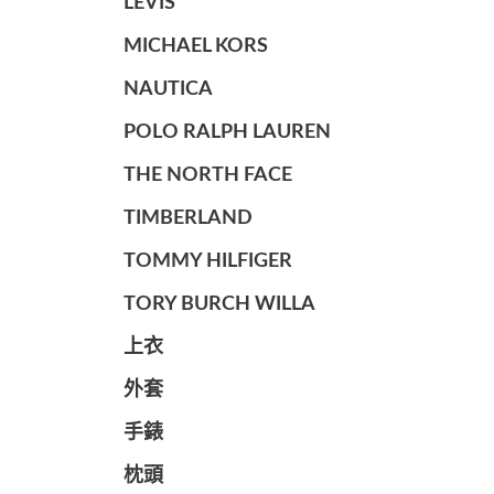
LEVIS
MICHAEL KORS
NAUTICA
POLO RALPH LAUREN
THE NORTH FACE
TIMBERLAND
TOMMY HILFIGER
TORY BURCH WILLA
上衣
外套
手錶
枕頭