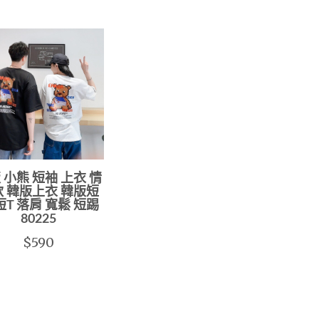
 小熊 短袖 上衣 情
 韓版上衣 韓版短
短T 落肩 寬鬆 短踢
80225
$590