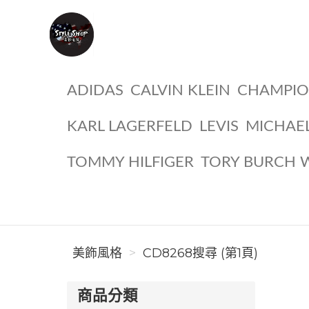
美飾風格
ADIDAS
CALVIN KLEIN
CHAMPI
KARL LAGERFELD
LEVIS
MICHAE
TOMMY HILFIGER
TORY BURCH 
美飾風格
CD8268搜尋 (第1頁)
商品分類