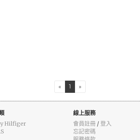
«
1
»
類
線上服務
 Hilfiger
會員註冊
/
登入
AS
忘記密碼
服務條款