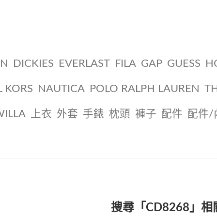
ON
DICKIES
EVERLAST
FILA
GAP
GUESS
H
L KORS
NAUTICA
POLO RALPH LAUREN
T
WILLA
上衣
外套
手錶
枕頭
褲子
配件
配件/
搜尋「CD8268」