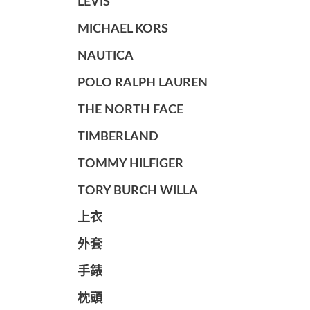
LEVIS
MICHAEL KORS
NAUTICA
POLO RALPH LAUREN
THE NORTH FACE
TIMBERLAND
TOMMY HILFIGER
TORY BURCH WILLA
上衣
外套
手錶
枕頭