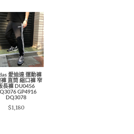
idas 愛迪達 運動褲
褲 直筒 縮口褲 窄
版長褲 DU0456
Q3076 GP4916
DQ3078
$1,180