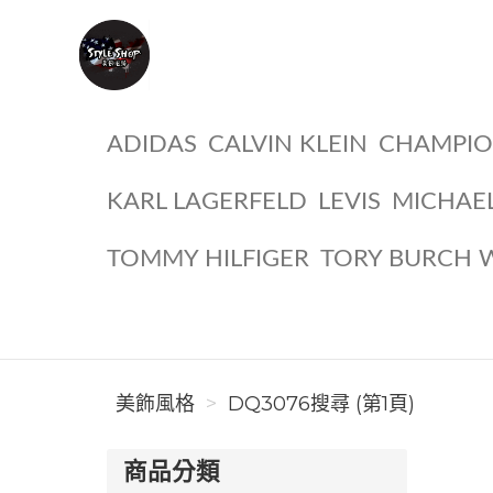
美飾風格
ADIDAS
CALVIN KLEIN
CHAMPI
KARL LAGERFELD
LEVIS
MICHAE
TOMMY HILFIGER
TORY BURCH 
美飾風格
DQ3076搜尋 (第1頁)
商品分類