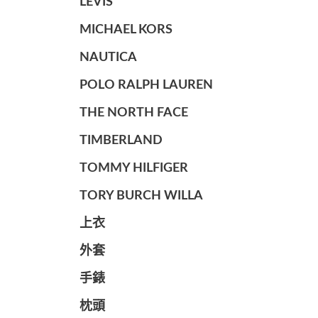
LEVIS
MICHAEL KORS
NAUTICA
POLO RALPH LAUREN
THE NORTH FACE
TIMBERLAND
TOMMY HILFIGER
TORY BURCH WILLA
上衣
外套
手錶
枕頭