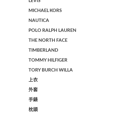
LEVIS
MICHAEL KORS
NAUTICA
POLO RALPH LAUREN
THE NORTH FACE
TIMBERLAND
TOMMY HILFIGER
TORY BURCH WILLA
上衣
外套
手錶
枕頭