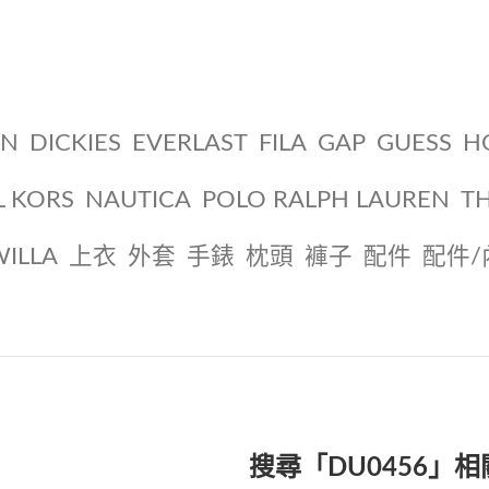
ON
DICKIES
EVERLAST
FILA
GAP
GUESS
H
L KORS
NAUTICA
POLO RALPH LAUREN
T
WILLA
上衣
外套
手錶
枕頭
褲子
配件
配件/
搜尋「DU0456」