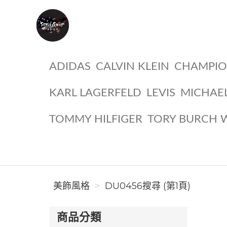
美飾風格
ADIDAS
CALVIN KLEIN
CHAMPI
KARL LAGERFELD
LEVIS
MICHAE
TOMMY HILFIGER
TORY BURCH 
美飾風格
DU0456搜尋 (第1頁)
商品分類