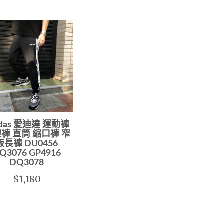
idas 愛迪達 運動褲
褲 直筒 縮口褲 窄
版長褲 DU0456
Q3076 GP4916
DQ3078
$1,180