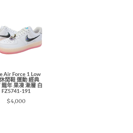
e Air Force 1 Low
 休閒鞋 運動 經典
Y 龍年 果凍 漸層 白
FZ5741-191
$4,000