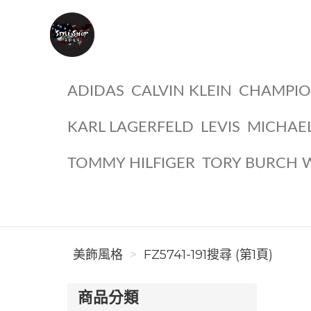
美飾風格
ADIDAS
CALVIN KLEIN
CHAMPI
KARL LAGERFELD
LEVIS
MICHAE
TOMMY HILFIGER
TORY BURCH 
美飾風格
FZ5741-191搜尋 (第1頁)
商品分類