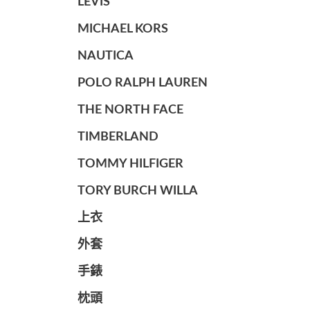
LEVIS
MICHAEL KORS
NAUTICA
POLO RALPH LAUREN
THE NORTH FACE
TIMBERLAND
TOMMY HILFIGER
TORY BURCH WILLA
上衣
外套
手錶
枕頭