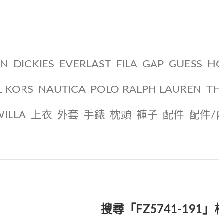
ON
DICKIES
EVERLAST
FILA
GAP
GUESS
H
L KORS
NAUTICA
POLO RALPH LAUREN
T
WILLA
上衣
外套
手錶
枕頭
褲子
配件
配件/
搜尋「FZ5741-191