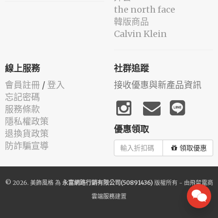
the north face
韓版商品
Calvin Klein
線上服務
社群追蹤
會員註冊
/
登入
接收優惠與新產品資訊
忘記密碼
服務條款
隱私權政策
優惠領取
退換貨政策
防詐騙宣導
領取優惠
© 2026.
美飾風格
為
永富網路行銷有限公司(50891436)
版權所有 - 由
飛鼠電商
雲端服務
建置