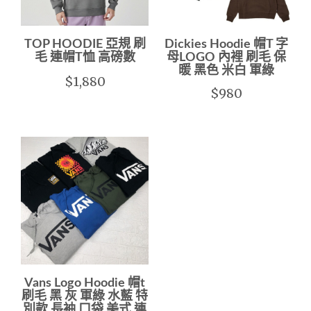
TOP HOODIE 亞規 刷
Dickies Hoodie 帽T 字
毛 連帽T恤 高磅數
母LOGO 內裡 刷毛 保
暖 黑色 米白 軍綠
$1,880
$980
Vans Logo Hoodie 帽t
刷毛 黑 灰 軍綠 水藍 特
別款 長袖 口袋 美式 連