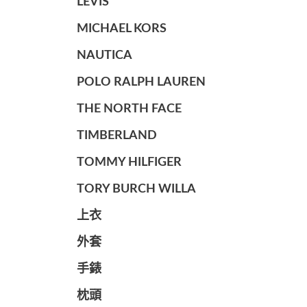
LEVIS
MICHAEL KORS
NAUTICA
POLO RALPH LAUREN
THE NORTH FACE
TIMBERLAND
TOMMY HILFIGER
TORY BURCH WILLA
上衣
外套
手錶
枕頭