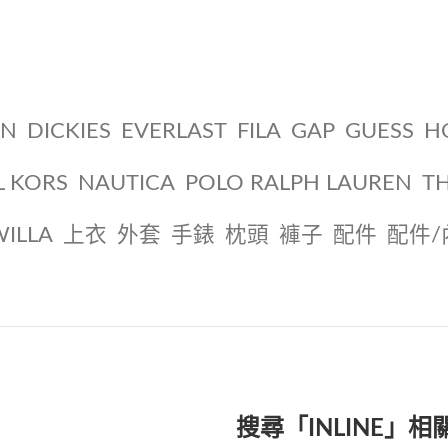
ON
DICKIES
EVERLAST
FILA
GAP
GUESS
H
L KORS
NAUTICA
POLO RALPH LAUREN
T
WILLA
上衣
外套
手錶
枕頭
褲子
配件
配件/
搜尋「INLINE」相