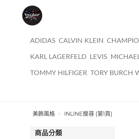
美飾風格
ADIDAS
CALVIN KLEIN
CHAMPI
KARL LAGERFELD
LEVIS
MICHAE
TOMMY HILFIGER
TORY BURCH 
美飾風格
INLINE搜尋 (第1頁)
商品分類