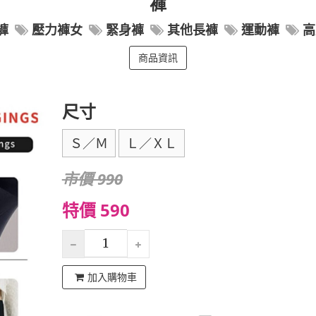
褲
褲
壓力褲女
緊身褲
其他長褲
運動褲
高
商品資訊
尺寸
Ｓ／Ｍ
Ｌ／ＸＬ
市價 990
特價 590
加入購物車