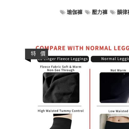
瑜伽褲
壓力褲
韻律
特 價