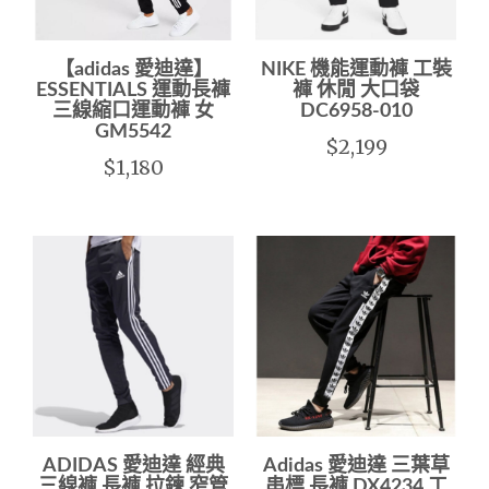
【adidas 愛迪達】
NIKE 機能運動褲 工裝
ESSENTIALS 運動長褲
褲 休閒 大口袋
三線縮口運動褲 女
DC6958-010
GM5542
$2,199
$1,180
ADIDAS 愛迪達 經典
Adidas 愛迪達 三葉草
三線褲 長褲 拉鍊 窄管
串標 長褲 DX4234 工