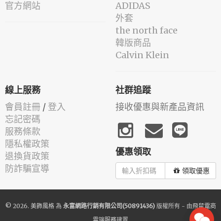
官方網站
ADIDAS
外套
the north face
韓版商品
Calvin Klein
線上服務
社群追蹤
會員註冊
/
登入
接收優惠與新產品資訊
忘記密碼
服務條款
隱私權政策
優惠領取
退換貨政策
防詐騙宣導
領取優惠
© 2026.
美飾風格
為
永富網路行銷有限公司(50891436)
版權所有 - 由
飛鼠電商
雲端服務
建置