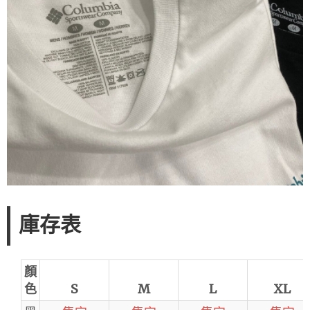
庫存表
顏
色
S
M
L
XL