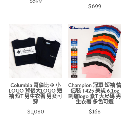
$599
$699
Columbia 哥倫比亞 小
Champion 冠軍 短袖 情
LOGO 背後大LOGO 短
侶裝 T425 美規 6.1oz
袖 短T 男生衣著 男女可
刺繡logo 素T 大尺碼 男
穿
生衣著 多色可選
$1,080
$168