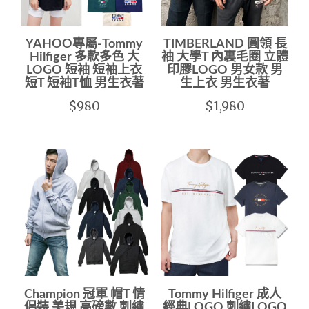
YAHOO專屬-Tommy
TIMBERLAND 圓領 長
Hilfiger 多款多色 大
袖 大學T 內裏毛圈 立體
LOGO 短袖 短袖上衣
印膠LOGO 男女款 男
短T 短袖T恤 男生衣著
生上衣 男生衣著
$980
$1,980
Champion 冠軍 帽T 情
Tommy Hilfiger 成人
侶裝 美規 高磅數 刺繡
經典LOGO 刺繡LOGO