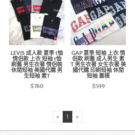
LEVIS 成人款 夏季 t恤
GAP 夏季 短袖 上衣 情
情侶款 上衣 短袖 t恤
侶款 刷舊 成人男生 素
刷舊 男生衣著 情侶裝
T 男生衣著 女生衣著 美
休閒短袖 美國代購 男
國代購 印刷短袖 休閒
生短袖 素T
短袖 蓋樸
$780
$599
«
1
»