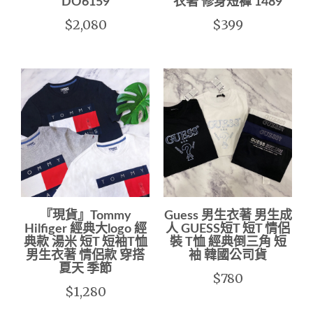
DO6159
衣著 修身短褲 1489
$2,080
$399
『現貨』Tommy
Guess 男生衣著 男生成
Hilfiger 經典大logo 經
人 GUESS短T 短T 情侶
典款 湯米 短T 短袖T恤
裝 T恤 經典倒三角 短
男生衣著 情侶款 穿搭
袖 韓國公司貨
夏天 季節
$780
$1,280