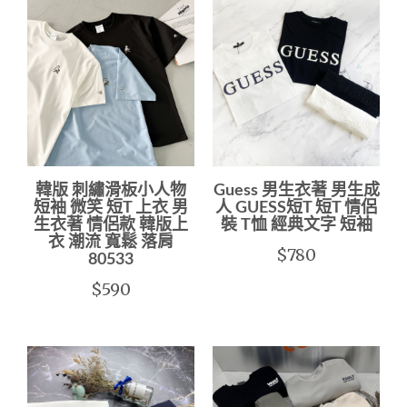
韓版 刺繡滑板小人物
Guess 男生衣著 男生成
短袖 微笑 短T 上衣 男
人 GUESS短T 短T 情侶
生衣著 情侶款 韓版上
裝 T恤 經典文字 短袖
衣 潮流 寬鬆 落肩
$780
80533
$590