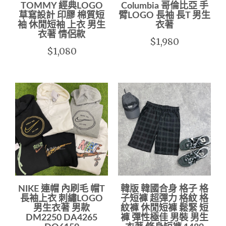
TOMMY 經典LOGO
Columbia 哥倫比亞 手
草寫設計 印膠 棉質短
臂LOGO 長袖 長T 男生
袖 休閒短袖 上衣 男生
衣著
衣著 情侶款
$1,980
$1,080
NIKE 連帽 內刷毛 帽T
韓版 韓國合身 格子 格
長袖上衣 刺繡LOGO
子短褲 超彈力 格紋 格
男生衣著 男款
紋褲 休閒短褲 鬆緊 短
DM2250 DA4265
褲 彈性極佳 男裝 男生