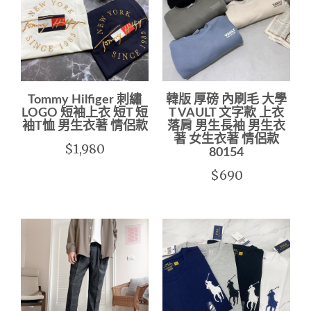
Tommy Hilfiger 刺繡
韓版 厚磅 內刷毛 大學
LOGO 短袖上衣 短T 短
T VAULT 文字款 上衣
袖T恤 男生衣著 情侶款
落肩 男生長袖 男生衣
著 女生衣著 情侶款
$1,980
80154
$690