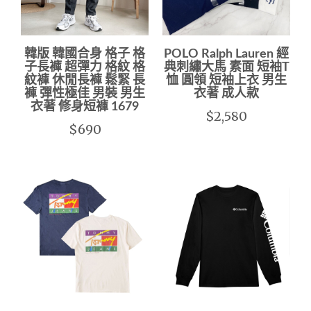
韓版 韓國合身 格子 格
POLO Ralph Lauren 經
子長褲 超彈力 格紋 格
典刺繡大馬 素面 短袖T
紋褲 休閒長褲 鬆緊 長
恤 圓領 短袖上衣 男生
褲 彈性極佳 男裝 男生
衣著 成人款
衣著 修身短褲 1679
$2,580
$690