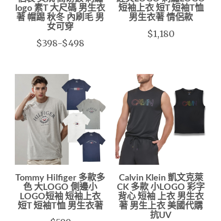
logo 素T 大尺碼 男生衣
短袖上衣 短T 短袖T恤
著 帽踢 秋冬 內刷毛 男
男生衣著 情侶款
女可穿
$1,180
$398-$498
Tommy Hilfiger 多款多
Calvin Klein 凱文克萊
色 大LOGO 側邊小
CK 多款 小LOGO 彩字
LOGO短袖 短袖上衣
背心 短袖 上衣 男生衣
短T 短袖T恤 男生衣著
著 男生上衣 美國代購
抗UV