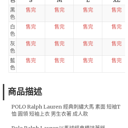
色
S
M
L
XL
黑
售完
售完
售完
售完
色
白
售完
售完
售完
售完
色
灰
售完
售完
售完
售完
色
藍
售完
售完
售完
售完
色
商品描述
POLO Ralph Lauren 經典刺繡大馬 素面 短袖T
恤 圓領 短袖上衣 男生衣著 成人款