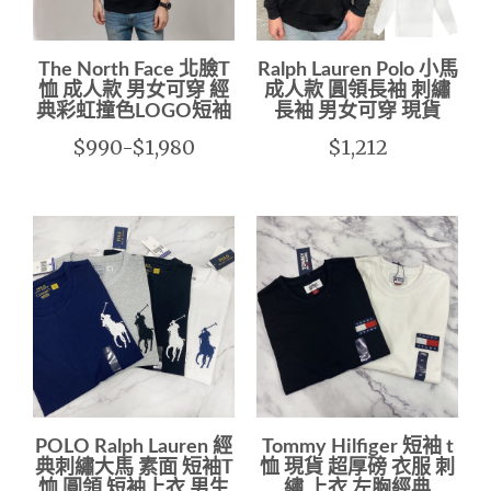
The North Face 北臉T
Ralph Lauren Polo 小馬
恤 成人款 男女可穿 經
成人款 圓領長袖 刺繡
典彩虹撞色LOGO短袖
長袖 男女可穿 現貨
$990-$1,980
$1,212
POLO Ralph Lauren 經
Tommy Hilfiger 短袖 t
典刺繡大馬 素面 短袖T
恤 現貨 超厚磅 衣服 刺
恤 圓領 短袖上衣 男生
繡 上衣 左胸經典