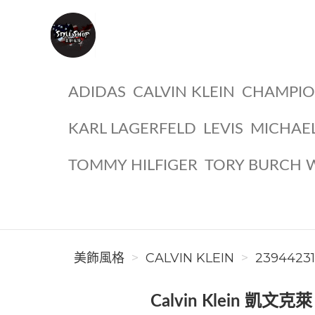
美飾風格
ADIDAS
CALVIN KLEIN
CHAMPI
KARL LAGERFELD
LEVIS
MICHAE
TOMMY HILFIGER
TORY BURCH 
美飾風格
CALVIN KLEIN
2394423
Calvin Klein 凱