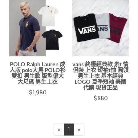
POLO Ralph Lauren 成
vans 終極經典款 素t 情
人版 polo大馬 POLO衫
侶裝 上衣 短袖t恤 圓領
雙扣 男生款 版型偏大
男生上衣 基本經典
大尺碼 男生上衣
LOGO 夏季短袖 美國
代購 現貨正品
$1,980
$880
«
1
»