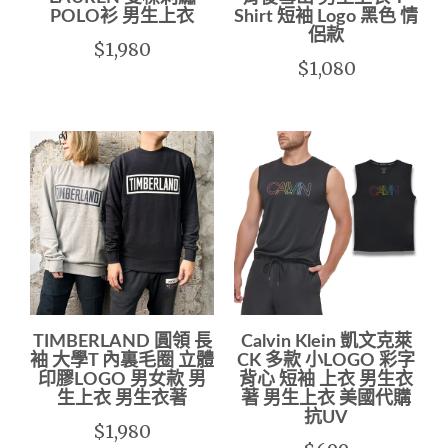
POLO衫 男生上衣
Shirt 短袖 Logo 黑色 情
侶款
$1,980
$1,080
TIMBERLAND 圓領 長
Calvin Klein 凱文克萊
袖 大學T 內裏毛圈 立體
CK 多款 小LOGO 彩字
印膠LOGO 男女款 男
背心 短袖 上衣 男生衣
生上衣 男生衣著
著 男生上衣 美國代購
抗UV
$1,980