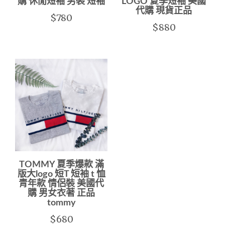
購 休閒短袖 男裝 短袖
LOGO 夏季短袖 美國
代購 現貨正品
$780
$880
TOMMY 夏季爆款 滿
版大logo 短T 短袖 t 恤
青年款 情侶裝 美國代
購 男女衣著 正品
tommy
$680