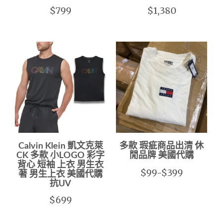
$799
$1,380
Calvin Klein 凱文克萊
多款 瑕疵商品出清 休
CK 多款 小LOGO 彩字
閒品牌 美國代購
背心 短袖 上衣 男生衣
$99-$399
著 男生上衣 美國代購
抗UV
$699