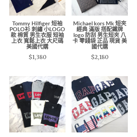
Tommy Hilfiger 短袖
Michael kors Mk 短夾
POLO衫 刺繡 小LOGO
經典 滿版 搭配鐵牌
款 棉質 男生衣服 短袖
logo 防刮 男生短夾 八
上衣 寬鬆上衣 大尺碼
卡 零錢袋 正品 現貨 美
美國代購
國代購
$1,380
$2,180