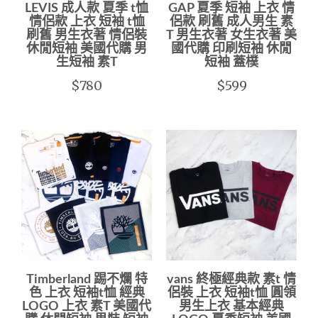
LEVIS 成人款 夏季 t恤
GAP 夏季 短袖 上衣 情
情侶款 上衣 短袖 t恤
侶款 刷舊 成人男生 素
刷舊 男生衣著 情侶裝
T 男生衣著 女生衣著 美
休閒短袖 美國代購 男
國代購 印刷短袖 休閒
生短袖 素T
短袖 蓋樸
$780
$599
Timberland 踢不爛 特
vans 終極經典款 素t 情
色 上衣 短袖t恤 經典
侶裝 上衣 短袖t恤 圓領
LOGO 上衣 素T 美國代
男生上衣 基本經典