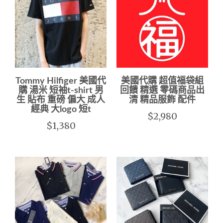
Tommy Hilfiger 美國代
美國代購 超值福袋組
購 湯米 短袖t-shirt 男
回饋 精選 零碼商品出
生 貼布 重磅 偏大 成人
清 精品服飾 配件
經典 大logo 短t
$2,980
$1,380