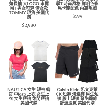
薄長袖 大LOGO 串標
學T 時尚風格 鮮明色彩
帽T 男女可穿 情女款
馬卡龍配色 內裏毛圈
TOMMY 現貨 美國代
$599
購
$2,980
NAUTICA 女生 短袖 鉚
Calvin Klein 凱文克萊
釘 中logo 上衣 女生上
CK 短褲 海灘褲 男生短
衣 女生短袖 休閒短袖
褲 膝上短褲 聚酯纖維
美國代購
舒適透氣 美國代購