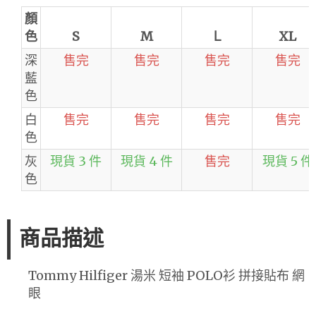
顏
色
S
M
Ｌ
XL
深
售完
售完
售完
售完
藍
色
白
售完
售完
售完
售完
色
灰
現貨 3 件
現貨 4 件
售完
現貨 5 件
色
商品描述
Tommy Hilfiger 湯米 短袖 POLO衫 拼接貼布 網
眼