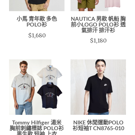
小馬 青年款 多色
NAUTICA 男款 帆船 胸
POLO衫
前小LOGO POLO衫 透
氣排汗 排汗衫
$1,680
$1,180
Tommy Hilfiger 湯米
NIKE 休閒運動POLO
胸前刺繡標誌 POLO衫
衫短袖T CN8765-010
男生款 短袖 上衣