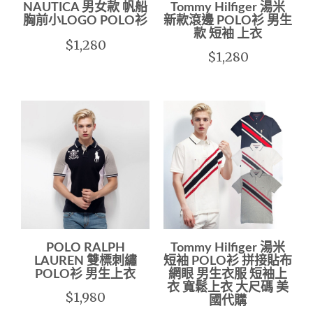
NAUTICA 男女款 帆船
Tommy Hilfiger 湯米
胸前小LOGO POLO衫
新款滾邊 POLO衫 男生
款 短袖 上衣
$1,280
$1,280
POLO RALPH
Tommy Hilfiger 湯米
LAUREN 雙標刺繡
短袖 POLO衫 拼接貼布
POLO衫 男生上衣
網眼 男生衣服 短袖上
衣 寬鬆上衣 大尺碼 美
$1,980
國代購