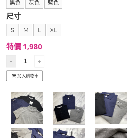
黑色
灰色
藍色
尺寸
S
M
L
XL
特價 1,980
加入購物車