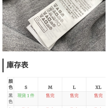
庫存表
顏
色
S
M
L
XL
黑
現貨 1 件
售完
售完
售完
色