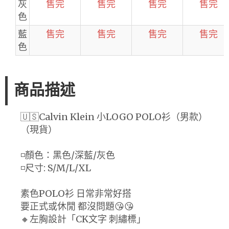
灰
售完
售完
售完
售完
色
藍
售完
售完
售完
售完
色
商品描述
🇺🇸Calvin Klein 小LOGO POLO衫（男款）
（現貨）
◽️顏色：黑色/深藍/灰色
◽️尺寸: S/M/L/XL
素色POLO衫 日常非常好搭
要正式或休閒 都沒問題😘😘
🔸左胸設計「CK文字 刺繡標」