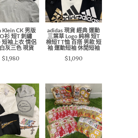
n Klein CK 男版
adidas 現貨 經典 運動
LO衫 短T 刺繡
三葉草 Logo 純棉 短T
O 短袖上衣 情侶
棉短T T恤 百搭 男款 短
黑白灰三色 現貨
袖 運動短袖 休閒短袖
$1,980
$1,090