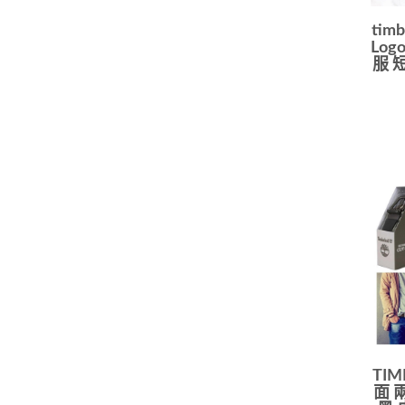
tim
Log
服 短
TIM
面 