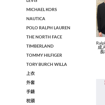
LEVIS
MICHAEL KORS
NAUTICA
POLO RALPH LAUREN
THE NORTH FACE
Ralp
TIMBERLAND
成人
長
TOMMY HILFIGER
TORY BURCH WILLA
上衣
外套
手錶
枕頭