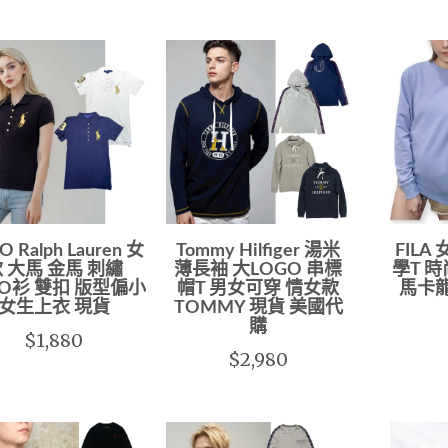
O Ralph Lauren 女
Tommy Hilfiger 湯米
FILA
 大馬 金馬 刺繡
薄長袖 大LOGO 串標
學T 
LO衫 雙扣 版型偏小
帽T 男女可穿 情女款
馬卡
女生上衣 現貨
TOMMY 現貨 美國代
購
$1,880
$2,980