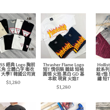
SS 經典 Logo 胸前
Thrasher Flame Logo
Holli
角 立體凸字 衛衣
短T 情侶裝 雜誌 短袖
紋系列 
 大學T 韓國公司貨
圓領 火焰 黑白 GD 基
袖 t恤
本款 現貨 火焰T
繡 短
$1,280
$1,280