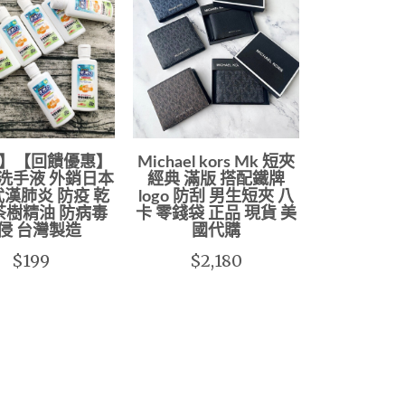
】【回饋優惠】
Michael kors Mk 短夾
洗手液 外銷日本
經典 滿版 搭配鐵牌
 武漢肺炎 防疫 乾
logo 防刮 男生短夾 八
茶樹精油 防病毒
卡 零錢袋 正品 現貨 美
侵 台灣製造
國代購
$199
$2,180