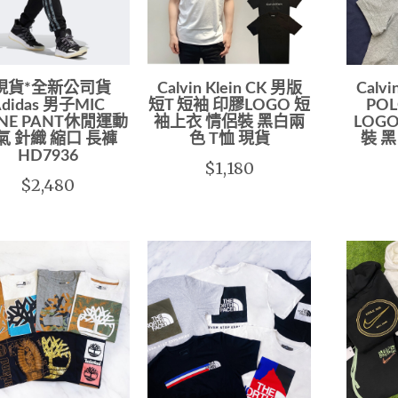
現貨*全新公司貨
Calvin Klein CK 男版
Calvi
didas 男子MIC
短T 短袖 印膠LOGO 短
PO
INE PANT休閒運動
袖上衣 情侶裝 黑白兩
LOG
氣 針織 縮口 長褲
色 T恤 現貨
裝 
HD7936
$1,180
$2,480