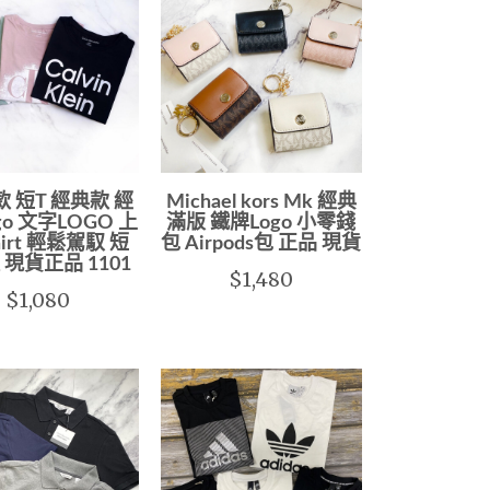
款 短T 經典款 經
Michael kors Mk 經典
go 文字LOGO 上
滿版 鐵牌Logo 小零錢
shirt 輕鬆駕馭 短
包 Airpods包 正品 現貨
恤 現貨正品 1101
$1,480
$1,080