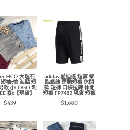
ster HCO 大理石
adidas 愛迪達 短褲 聚
短袖t恤 海鷗 短
酯纖維 運動短褲 休閒
 男款 小LOGO 刺
款 短褲 口袋拉鍊 休閒
TEE 素t【現貨】
短褲 FP7482 現貨 短褲
$439
$1,680