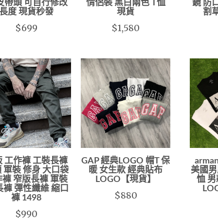
皮帶頭 可自行修改
情侶裝 黑白兩色 T恤
鏡 防
長度 現貨秒發
現貨
割
$699
$1,580
 工作褲 工裝長褲
GAP 經典LOGO 帽T 保
arman
 軍裝 修身 大口袋
暖 女生款 經典貼布
美國男版 
褲 窄版長褲 軍裝
LOGO【現貨】
恤 男
長褲 彈性纖維 縮口
LO
$880
褲 1498
$990