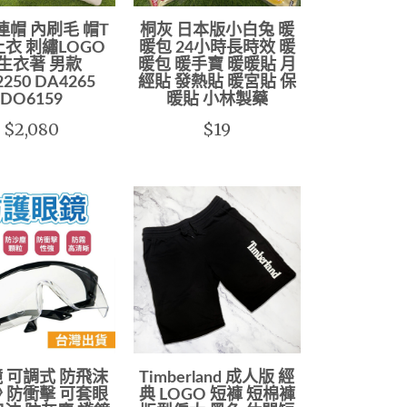
 連帽 內刷毛 帽T
桐灰 日本版小白兔 暖
衣 刺繡LOGO
暖包 24小時長時效 暖
生衣著 男款
暖包 暖手寶 暖暖貼 月
250 DA4265
經貼 發熱貼 暖宮貼 保
DO6159
暖貼 小林製藥
$2,080
$19
 可調式 防飛沫
Timberland 成人版 經
 防衝擊 可套眼
典 LOGO 短褲 短棉褲