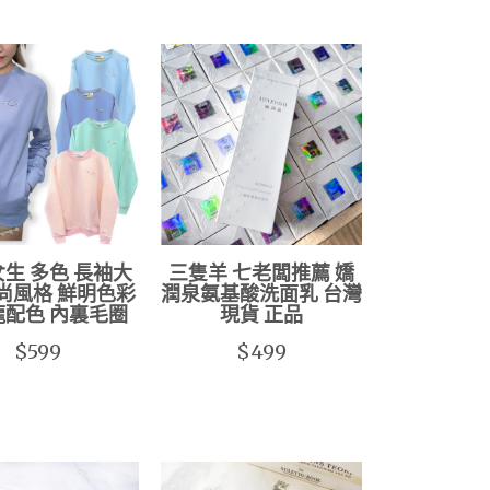
 女生 多色 長袖大
三隻羊 七老闆推薦 嬌
時尚風格 鮮明色彩
潤泉氨基酸洗面乳 台灣
龍配色 內裏毛圈
現貨 正品
$599
$499