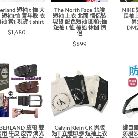
berland 短袖 t 恤 大
The North Face 北臉
NIKE
o 短袖t恤 青年款 衣
短袖 上衣 北面 情侶裝
長袖上
袖 素t 現貨 t shirt
現貨 配色短袖 圓領t恤
男
短袖 t 恤 標語 休閒 情
DM2
$1,480
侶
$899
BERLAND 皮帶 雙
Calvin Klein CK 男版
護目鏡
兩用 牛皮 皮帶 消光
短T 立體印膠 短袖上衣
防風沙