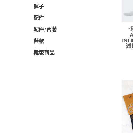
褲子
配件
*
配件/內著
A
INL
鞋款
透
韓版商品