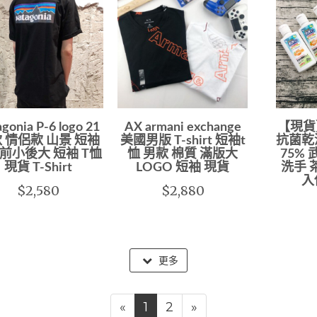
gonia P-6 logo 21
AX armani exchange
【現貨
 情侶款 山景 短袖
美國男版 T-shirt 短袖t
抗菌乾
前小後大 短袖 T恤
恤 男款 棉質 滿版大
75%
現貨 T-Shirt
LOGO 短袖 現貨
洗手 
入
$2,580
$2,880
更多
«
1
2
»