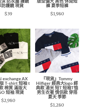
口沫 防灰塵 護鏡
版型偏大 黑色 休閒短
草防護鏡 現貨
褲 夏季短褲
$39
$1,980
i exchange AX
『現貨』Tommy
T-shirt 短袖 t
Hilfiger 經典大logo 經
款 棉質 滿版大
典款 湯米 短T 短袖T恤
GO 短袖 現貨
男生衣著 情侶款 穿搭
夏天 季節
$2,980
$1,280