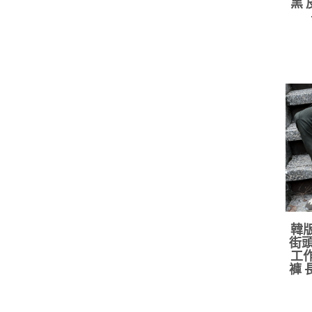
黑 
韓版
街頭
工作
褲 