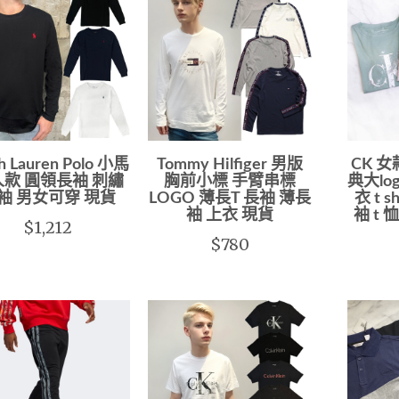
h Lauren Polo 小馬
Tommy Hilfiger 男版
CK 女
款 圓領長袖 刺繡
胸前小標 手臂串標
典大lo
袖 男女可穿 現貨
LOGO 薄長T 長袖 薄長
衣 t 
袖 上衣 現貨
袖 t 
$1,212
$780