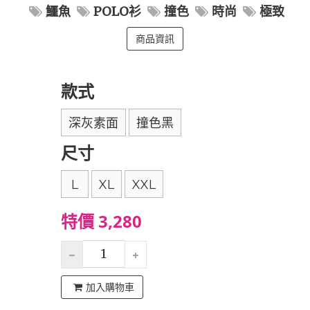
鱷魚
POLO衫
撞色
時尚
極致
商品資訊
款式
深灰素面
撞色黑
尺寸
L
XL
XXL
特價 3,280
加入購物車