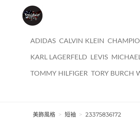
美飾風格
ADIDAS
CALVIN KLEIN
CHAMPI
KARL LAGERFELD
LEVIS
MICHAE
TOMMY HILFIGER
TORY BURCH 
美飾風格
短袖
23375836172