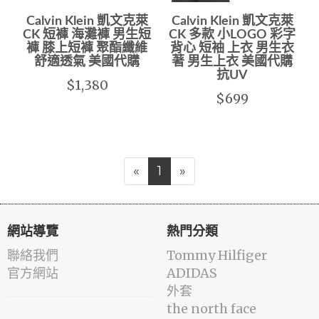
Calvin Klein 凱文克萊
Calvin Klein 凱文克萊
CK 短褲 海灘褲 男生短
CK 多款 小LOGO 彩字
褲 膝上短褲 聚酯纖維
背心 短袖 上衣 男生衣
舒適透氣 美國代購
著 男生上衣 美國代購
抗UV
$1,380
$699
«
1
»
網站導覽
熱門分類
聯絡我們
Tommy Hilfiger
官方網站
ADIDAS
外套
the north face