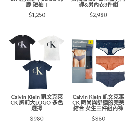
膠 短袖 T
褲&男內衣3件組
$1,250
$2,980
Calvin Klein 凱文克萊
Calvin Klein 凱文克萊
CK 胸前大LOGO 多色
CK 時尚與舒適的完美
選擇
結合 女生三件組內褲
$980
$880